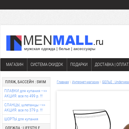
мужская одежда | белье | аксессуары
МАГАЗИН
СИСТЕМА СКИДОК
ПОДАРКИ
ДОСТАВКА | ОПЛАТ
ПЛЯЖ, БАССЕЙН : SWIM
Главная
\
Интернет-магазин
\
БЕЛЬЕ : Underwea
ПЛАВКИ для купания -->>
АКЦИЯ: все по 499 р. !!!
СЛАНЦЫ, шлепанцы -->>
АКЦИЯ: все по 379 р. !!!
ШОРТЫ для купания
ОДЕЖДА : LIFESTYLE