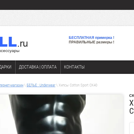
БЕСПЛАТНАЯ примерка !
ПРАВИЛЬНЫЕ размеры !
аксессуары
ДАРКИ
ДОСТАВКА | ОПЛАТА
КОНТАКТЫ
тернет-магазин
\
БЕЛЬЕ : Underwear
\ Хипсы Cotton Sport CK40
CK
Х
C