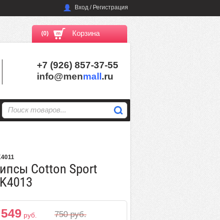
Вход / Регистрация
Корзина
(0)
+7 (926) 857-37-55
info@men
mall
.ru
4011
ипсы Cotton Sport
K4013
549
750
руб.
руб.