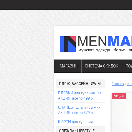
мужская одежда | белье | 
МАГАЗИН
СИСТЕМА СКИДОК
ПО
ПЛЯЖ, БАССЕЙН : SWIM
Главная
\
Ин
ПЛАВКИ для купания -->>
Акция
АКЦИЯ: все по 499 р. !!!
СЛАНЦЫ, шлепанцы -->>
АКЦИЯ: все по 379 р. !!!
ШОРТЫ для купания
ОДЕЖДА : LIFESTYLE